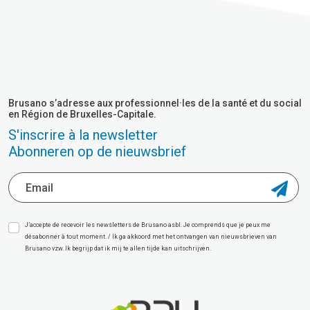
Brusano s’adresse aux professionnel·les de la santé et du social
en Région de Bruxelles-Capitale.
S'inscrire à la newsletter
Abonneren op de nieuwsbrief
J’accepte de recevoir les newsletters de Brusano asbl. Je comprends que je peux me
désabonner à tout moment. / Ik ga akkoord met het ontvangen van nieuwsbrieven van
Brusano vzw. Ik begrijp dat ik mij te allen tijde kan uitschrijven.