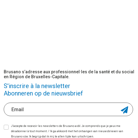
Brusano s’adresse aux professionnel·les de la santé et du social
en Région de Bruxelles-Capitale.
S'inscrire à la newsletter
Abonneren op de nieuwsbrief
J’accepte de recevoir les newsletters de Brusano asbl. Je comprends que je peux me
désabonner à tout moment. / Ik ga akkoord met het ontvangen van nieuwsbrieven van
Brusano vzw. Ik begrijp dat ik mij te allen tijde kan uitschrijven.