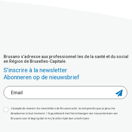
Brusano s’adresse aux professionnel·les de la santé et du social
en Région de Bruxelles-Capitale.
S'inscrire à la newsletter
Abonneren op de nieuwsbrief
J’accepte de recevoir les newsletters de Brusano asbl. Je comprends que je peux me
désabonner à tout moment. / Ik ga akkoord met het ontvangen van nieuwsbrieven van
Brusano vzw. Ik begrijp dat ik mij te allen tijde kan uitschrijven.