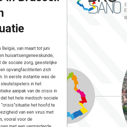
n
uatie
elgië, van maart tot juni
 en huisartsengeneeskunde,
 de sociale zorg, geestelijke
n opvangfaciliteiten zich
. In eerste instantie was de
sleutelspelers in het
ieke aanpak van de crisis in
t dat het hele medisch-sociale
crisis”situatie het hoofd te
wezigheid van een virus met
n, vooral voor de
nsen met een verminderde