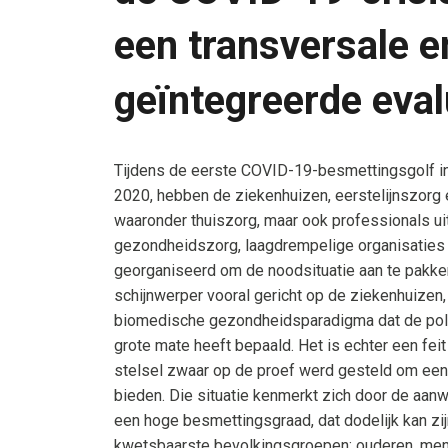
een transversale e
geïntegreerde eval
Tijdens de eerste COVID-19-besmettingsgolf in B
2020, hebben de ziekenhuizen, eerstelijnszorg
waaronder thuiszorg, maar ook professionals uit
gezondheidszorg, laagdrempelige organisaties e
georganiseerd om de noodsituatie aan te pakken
schijnwerper vooral gericht op de ziekenhuizen, 
biomedische gezondheidsparadigma dat de polit
grote mate heeft bepaald. Het is echter een fei
stelsel zwaar op de proef werd gesteld om een “
bieden. Die situatie kenmerkt zich door de aan
een hoge besmettingsgraad, dat dodelijk kan zij
kwetsbaarste bevolkingsgroepen: ouderen, me