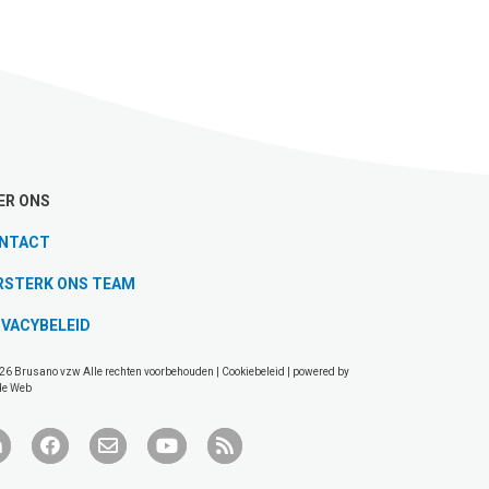
ER ONS
NTACT
RSTERK ONS TEAM
IVACYBELEID
26 Brusano vzw Alle rechten voorbehouden |
Cookiebeleid
| powered by
de Web