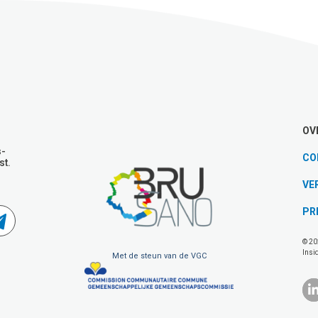
OV
s-
CO
st.
VE
PR
© 20
Insi
Met de steun van de VGC