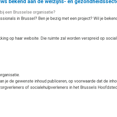
uws bekend aan de welzijns- en gezondheidssecto
 bij een Brusselse organisatie?
sionals in Brussel? Ben je bezig met een project? Wil je beken
ikking op haar website. Die ruimte zal worden verspreid op soci
rganisatie.
an je de gewenste inhoud publiceren, op voorwaarde dat de inhou
orgverleners of socialehulpverleners in het Brussels Hoofdste