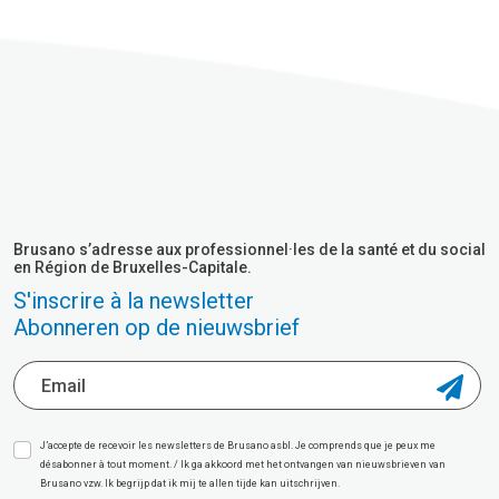
Brusano s’adresse aux professionnel·les de la santé et du social
en Région de Bruxelles-Capitale.
S'inscrire à la newsletter
Abonneren op de nieuwsbrief
J’accepte de recevoir les newsletters de Brusano asbl. Je comprends que je peux me
désabonner à tout moment. / Ik ga akkoord met het ontvangen van nieuwsbrieven van
Brusano vzw. Ik begrijp dat ik mij te allen tijde kan uitschrijven.