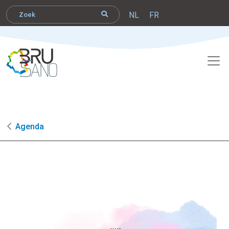
NL
FR
Agenda