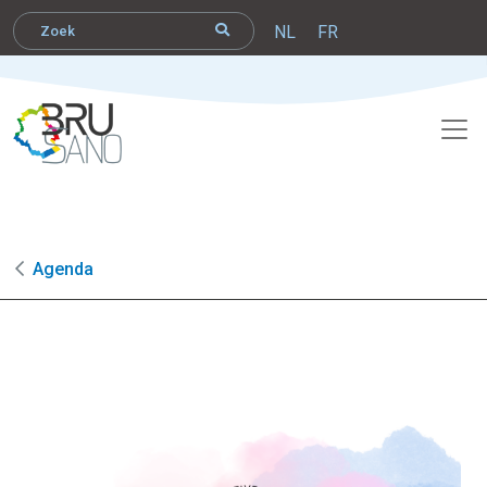
NL
FR
Agenda