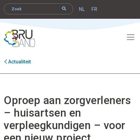
NL
FR
Actualiteit
Oproep aan zorgverleners
– huisartsen en
verpleegkundigen – voor
een nieuw project