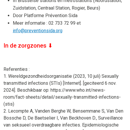
In Brusselse stations en metrostations (Noordstation,
Zuidstation, Centraal Station, Rogier, Beurs)
Door Platforme Prévention Sida
Meer informatie : 02 733 72 99 et
info@preventionsida.org
In de zorgzones ⬇︎
Referenties :
1. Wereldgezondheidsorganisatie (2023, 10 juli) Sexually
transmitted infections (STIs) [Internet]. [geciteerd 6 nov.
2024]. Beschikbaar op: https://www.who.int/news-
room/fact-sheets/detail/sexually-transmitted-infections-
(stis)
2. Lecompte A, Vanden Berghe W, Bensemmane S, Van Den
Bossche D, De Baetselier I, Van Beckhoven D., Surveillance
van seksueel overdraagbare infecties. Epidemiologische