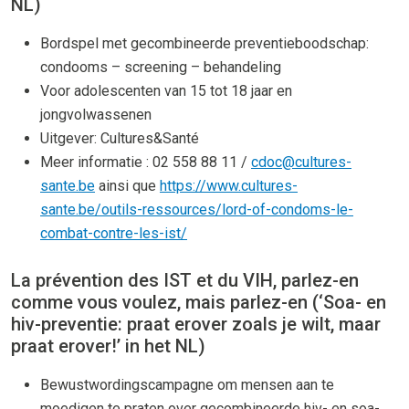
NL)
Bordspel met gecombineerde preventieboodschap:
condooms – screening – behandeling
Voor adolescenten van 15 tot 18 jaar en
jongvolwassenen
Uitgever: Cultures&Santé
Meer informatie : 02 558 88 11 /
cdoc@cultures-
sante.be
ainsi que
https://www.cultures-
sante.be/outils-ressources/lord-of-condoms-le-
combat-contre-les-ist/
La prévention des IST et du VIH, parlez-en
comme vous voulez, mais parlez-en (‘Soa- en
hiv-preventie: praat erover zoals je wilt, maar
praat erover!’ in het NL)
Bewustwordingscampagne om mensen aan te
moedigen te praten over gecombineerde hiv- en soa-