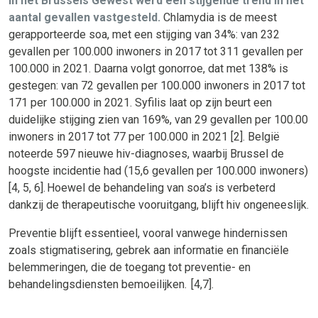
In het Brussels Gewest werd een stijgende trend in het
aantal gevallen vastgesteld.
Chlamydia is de meest
gerapporteerde soa, met een stijging van 34%: van 232
gevallen per 100.000 inwoners in 2017 tot 311 gevallen per
100.000 in 2021. Daarna volgt gonorroe, dat met 138% is
gestegen: van 72 gevallen per 100.000 inwoners in 2017 tot
171 per 100.000 in 2021. Syfilis laat op zijn beurt een
duidelijke stijging zien van 169%, van 29 gevallen per 100.00
inwoners in 2017 tot 77 per 100.000 in 2021 [2]. België
noteerde 597 nieuwe hiv-diagnoses, waarbij Brussel de
hoogste incidentie had (15,6 gevallen per 100.000 inwoners)
[4, 5, 6]. Hoewel de behandeling van soa’s is verbeterd
dankzij de therapeutische vooruitgang, blijft hiv ongeneeslijk.
Preventie blijft essentieel, vooral vanwege hindernissen
zoals stigmatisering, gebrek aan informatie en financiële
belemmeringen, die de toegang tot preventie- en
behandelingsdiensten bemoeilijken. [4,7].