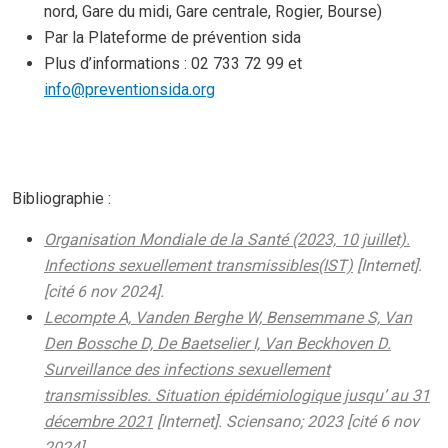
nord, Gare du midi, Gare centrale, Rogier, Bourse)
Par la Plateforme de prévention sida
Plus d’informations : 02 733 72 99 et
info@preventionsida.org
Bibliographie :
Organisation Mondiale de la Santé (2023, 10 juillet).
Infections sexuellement transmissibles(IST)
[Internet].
[cité 6 nov 2024].
Lecompte A, Vanden Berghe W, Bensemmane S, Van
Den Bossche D, De Baetselier I, Van Beckhoven D.
Surveillance des infections sexuellement
transmissibles. Situation épidémiologique jusqu’ au 31
décembre 2021
[Internet]. Sciensano; 2023 [cité 6 nov
2024].