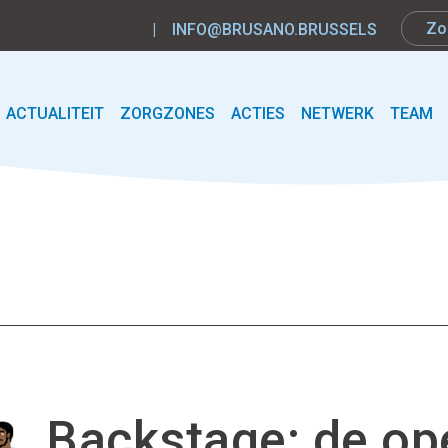
|
INFO@BRUSANO.BRUSSELS
ACTUALITEIT
ZORGZONES
ACTIES
NETWERK
TEAM
Backstage: de o