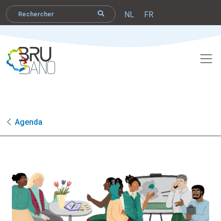
NL
FR
Agenda