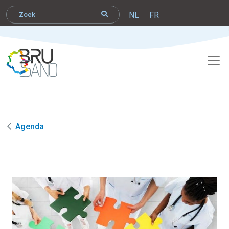
NL
FR
Agenda