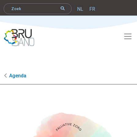
NL
FR
Agenda