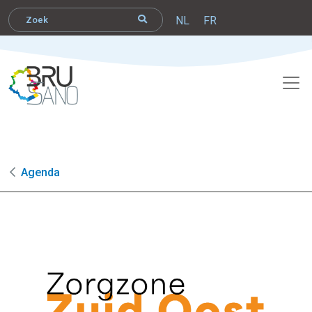
NL
FR
Agenda