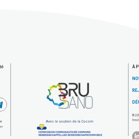
À 
té
NO
RE
DÉ
© 20
Insi
Avec le soutien de la Cocom
je
van