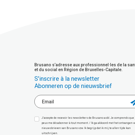
Brusano s’adresse aux professionnel·les de la san
et du social en Région de Bruxelles-Capitale.
S'inscrire à la newsletter
Abonneren op de nieuwsbrief
J’accepte de recevoir les newsletters de Brusano asbl. Je comprends que 
peux me désabonner à tout moment. / Ik ga akkoord met het ontvangen 
nieuwsbrieven van Brusano vzw. Ik begrijp dat ik mij te allen tijde kan
uitschrijven.