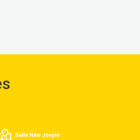
es
Salle New Joepie