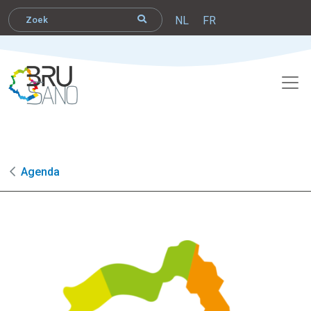
NL
FR
Agenda