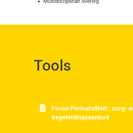
Multidisciplinair overleg
Tools
Focus Perinataliteit : zorg- e
begeleidingsaanbod