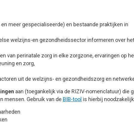
 en meer gespecialiseerde) en bestaande praktijken in
else welzijns-en gezondheidssector informeren over he
n van perinatale zorg in elke zorgzone, ervaringen op he
euning en zorg,
actoren uit de welzijns- en gezondheidszorg en netwerk
kingen
aan (toegankelijk via de RIZIV-nomenclatuur) die g
van mensen. Gebruik van de
BIB-tool
is hierbij noodzakelijk
aarheden
ken