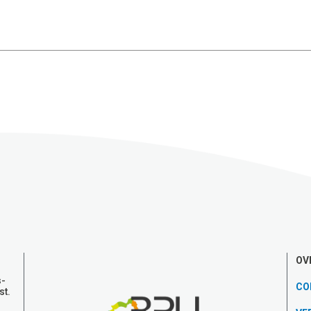
OV
s-
CO
st.