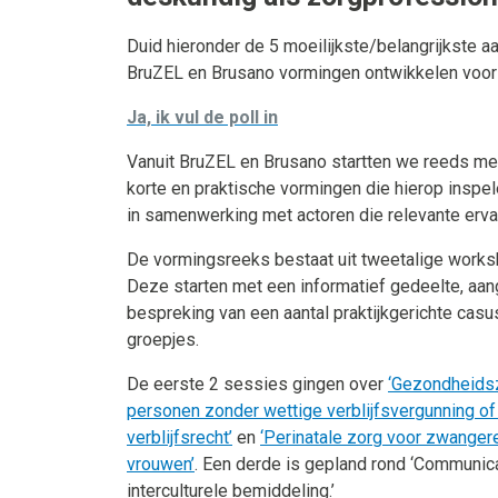
Duid hieronder de 5 moeilijkste/belangrijkste a
BruZEL en Brusano vormingen ontwikkelen voor
Ja, ik vul de poll in
Vanuit BruZEL en Brusano startten we reeds me
korte en praktische vormingen die hierop inspel
in samenwerking met actoren die relevante erva
De vormingsreeks bestaat uit tweetalige worksh
Deze starten met een informatief gedeelte, aa
bespreking van een aantal praktijkgerichte casu
groepjes.
De eerste 2 sessies gingen over
‘Gezondheids
personen zonder wettige verblijfsvergunning o
verblijfsrecht’
en
‘Perinatale zorg voor zwange
vrouwen’
. Een derde is gepland rond ‘Communic
interculturele bemiddeling.’