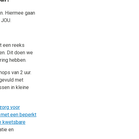
an. Hiermee gaan
 JOU.
t een reeks
en. Dit doen we
ring hebben.
ops van 2 uur.
ngevuld met
ssen in kleine
zorg voor
f met een beperkt
re kwetsbare
atie en