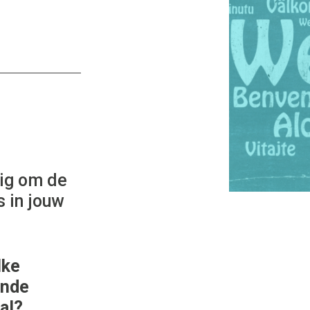
ig om de
 in jouw
lke
ende
al?