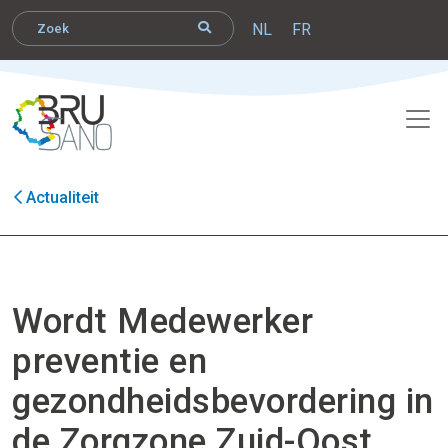
NL
FR
Actualiteit
Wordt Medewerker
preventie en
gezondheidsbevordering in
de Zorgzone Zuid-Oost