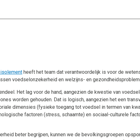
 isolement
heeft het team dat verantwoordelijk is voor de wete
d tussen voedselonzekerheid en welzijns- en gezondheidsproble
endeel. Het lag voor de hand, aangezien de kwestie van voedsel
gzones worden gehouden. Dat is logisch, aangezien het een trans
riale dimensies (fysieke toegang tot voedsel in termen van kwan
ogische factoren (stress, schaamte) en sociaal-culturele fact
rheid beter begrijpen, kunnen we de bevolkingsgroepen opspore