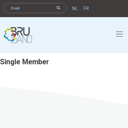
NL
FR
Single Member