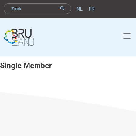
NL
FR
Single Member