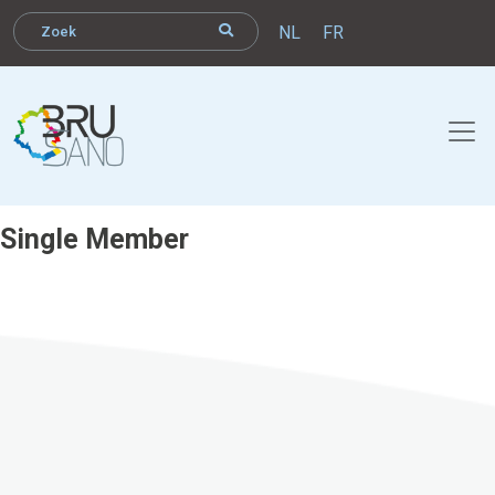
NL
FR
Single Member