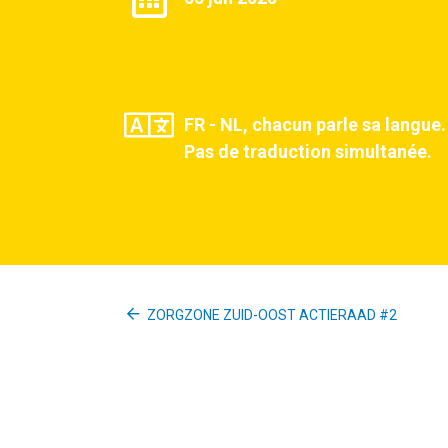
FR - NL, chacun parle sa langue.
Pas de traduction simultanée.
ZORGZONE ZUID-OOST ACTIERAAD #2