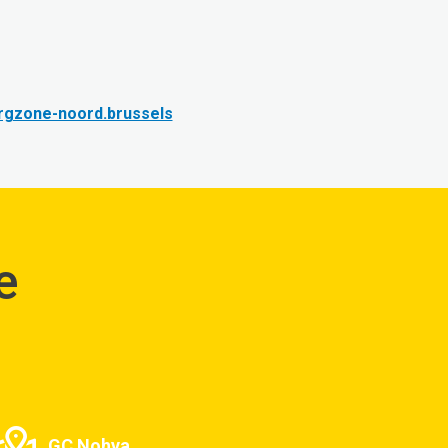
rgzone-noord.brussels
e
GC Nohva