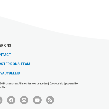
ER ONS
NTACT
RSTERK ONS TEAM
IVACYBELEID
26 Brusano vzw Alle rechten voorbehouden |
Cookiebeleid
| powered by
de Web