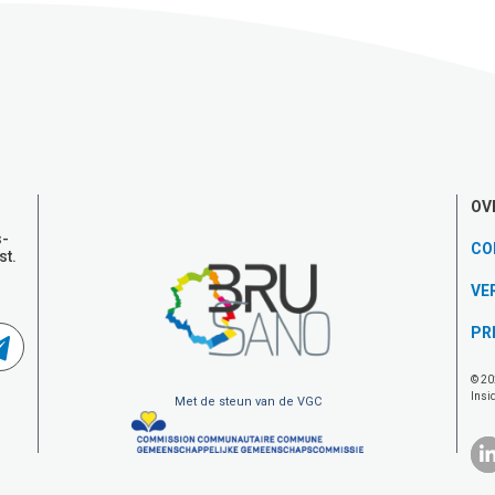
OV
s-
CO
st.
VE
PR
© 20
Insi
Met de steun van de VGC