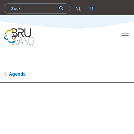
NL
FR
Agenda