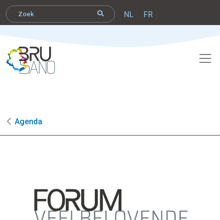
NL
FR
Agenda