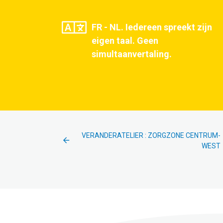
FR - NL. Iedereen spreekt zijn
eigen taal. Geen
simultaanvertaling.
VERANDERATELIER : ZORGZONE CENTRUM-
WEST