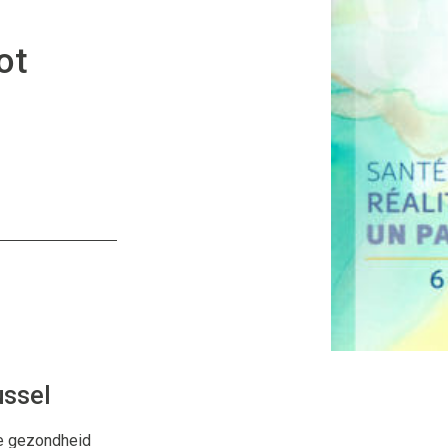
ot
ussel
ke gezondheid