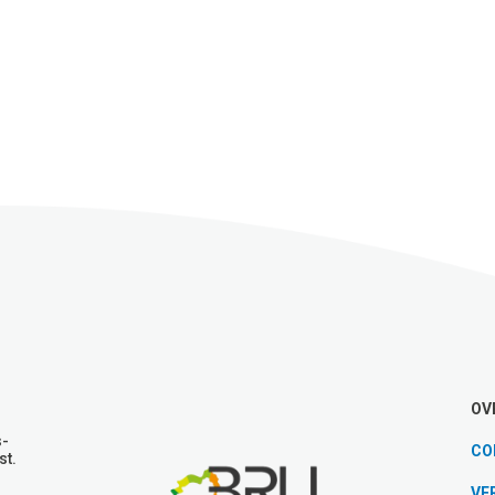
OV
s-
CO
st.
VE