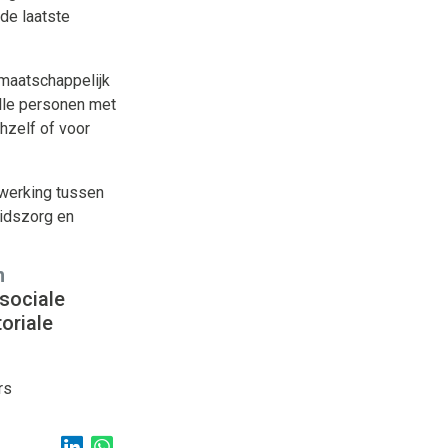
de laatste
maatschappelijk
lle personen met
hzelf of voor
werking tussen
eidszorg en
n
 sociale
oriale
rs