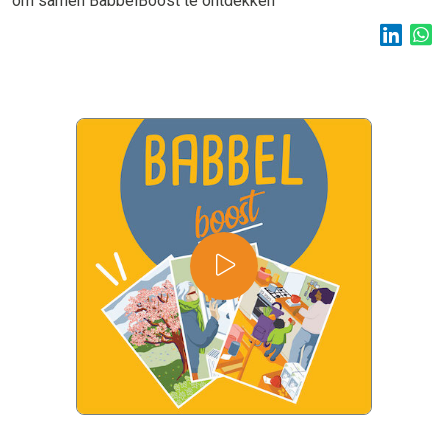
om samen BabbelBoost te ontdekken