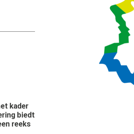
het kader
ering biedt
een reeks