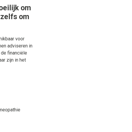
eilijk om
 zelfs om
chikbaar voor
nen adviseren in
 de financiële
r zijn in het
omeopathie