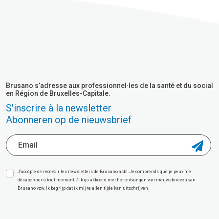
Brusano s’adresse aux professionnel·les de la santé et du social
en Région de Bruxelles-Capitale.
S'inscrire à la newsletter
Abonneren op de nieuwsbrief
J’accepte de recevoir les newsletters de Brusano asbl. Je comprends que je peux me
désabonner à tout moment. / Ik ga akkoord met het ontvangen van nieuwsbrieven van
Brusano vzw. Ik begrijp dat ik mij te allen tijde kan uitschrijven.