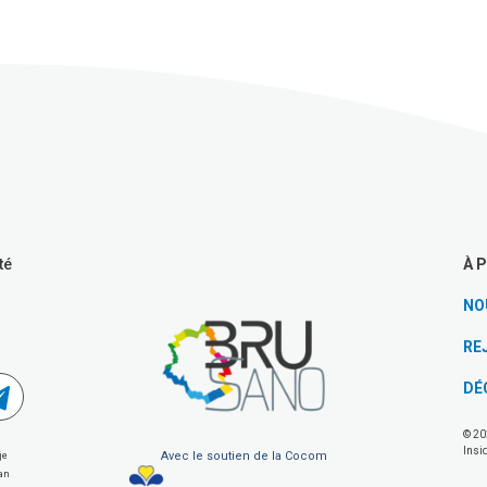
À 
té
NO
RE
DÉ
© 20
Insi
Avec le soutien de la Cocom
je
van