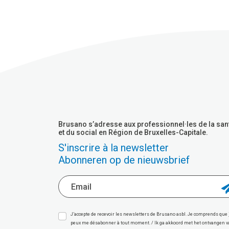
Brusano s’adresse aux professionnel·les de la san
et du social en Région de Bruxelles-Capitale.
S'inscrire à la newsletter
Abonneren op de nieuwsbrief
J’accepte de recevoir les newsletters de Brusano asbl. Je comprends que 
peux me désabonner à tout moment. / Ik ga akkoord met het ontvangen 