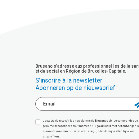
Brusano s’adresse aux professionnel·les de la san
et du social en Région de Bruxelles-Capitale.
S'inscrire à la newsletter
Abonneren op de nieuwsbrief
J’accepte de recevoir les newsletters de Brusano asbl. Je comprends que 
peux me désabonner à tout moment. / Ik ga akkoord met het ontvangen 
nieuwsbrieven van Brusano vzw. Ik begrijp dat ik mij te allen tijde kan
uitschrijven.