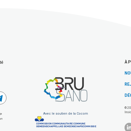
À 
té
NO
RE
DÉ
© 20
Insi
Avec le soutien de la Cocom
je
van