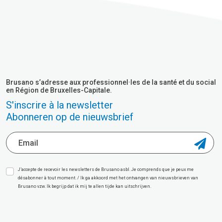
Brusano s’adresse aux professionnel·les de la santé et du social
en Région de Bruxelles-Capitale.
S'inscrire à la newsletter
Abonneren op de nieuwsbrief
J’accepte de recevoir les newsletters de Brusano asbl. Je comprends que je peux me
désabonner à tout moment. / Ik ga akkoord met het ontvangen van nieuwsbrieven van
Brusano vzw. Ik begrijp dat ik mij te allen tijde kan uitschrijven.