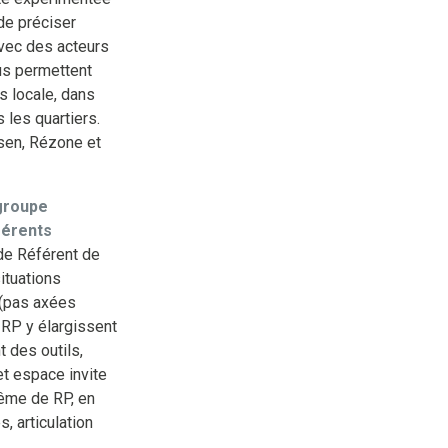
de préciser
avec des acteurs
us permettent
s locale, dans
 les quartiers.
isen, Rézone et
groupe
férents
de Référent de
ituations
 (pas axées
 RP y élargissent
 des outils,
et espace invite
même de RP, en
, articulation