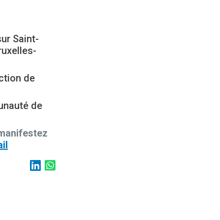
r Saint-
ruxelles-
ction de
unauté de
manifestez
il