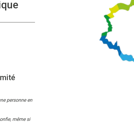
ique
imité
une personne en
 confie, même si