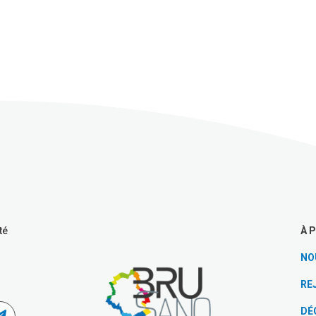
À 
té
NO
RE
DÉ