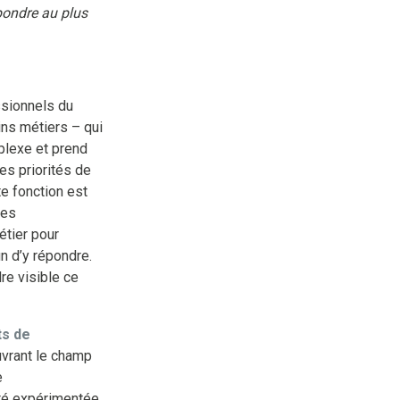
pondre au plus
ssionnels du
ins métiers – qui
lexe et prend
es priorités de
e fonction est
les
étier pour
in d’y répondre.
re visible ce
ts de
vrant le champ
e
té expérimentée