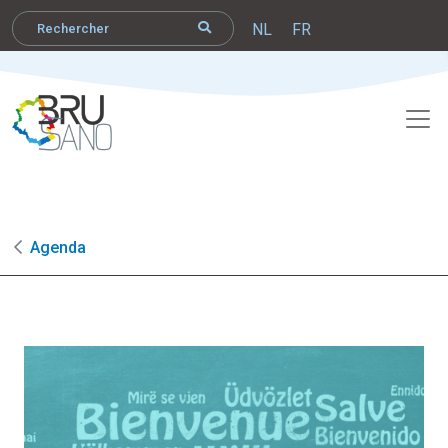
NL
FR
Agenda