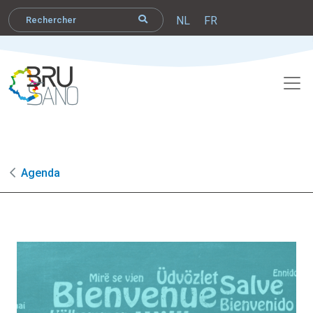
NL
FR
Agenda