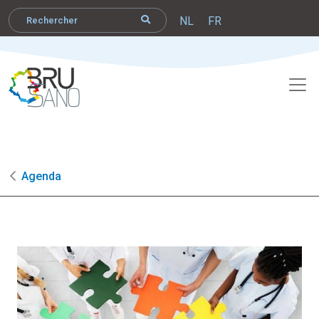
NL
FR
Agenda