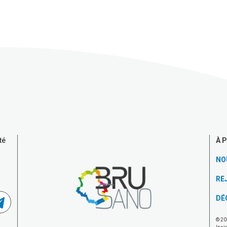
À 
té
NO
RE
DÉ
© 20