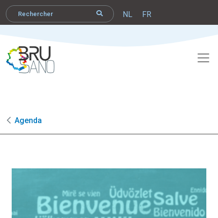
NL
FR
Agenda