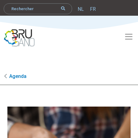
NL
FR
Agenda