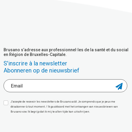
Brusano s’adresse aux professionnel·les de la santé et du social
en Région de Bruxelles-Capitale.
S'inscrire à la newsletter
Abonneren op de nieuwsbrief
J’accepte de recevoir les newsletters de Brusano asbl. Je comprends que je peux me
désabonner à tout moment. / Ik ga akkoord met het ontvangen van nieuwsbrieven van
Brusano vzw. Ik begrijp dat ik mij te allen tijde kan uitschrijven.