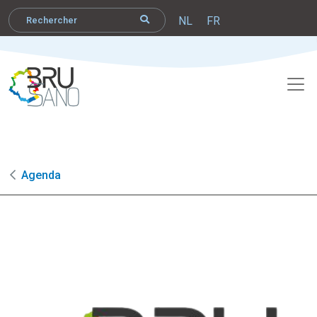
NL
FR
Agenda