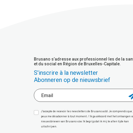
Brusano s’adresse aux professionnel·les de la san
et du social en Région de Bruxelles-Capitale.
S'inscrire à la newsletter
Abonneren op de nieuwsbrief
J’accepte de recevoir les newsletters de Brusano asbl. Je comprends que 
peux me désabonner à tout moment. / Ik ga akkoord met het ontvangen 
nieuwsbrieven van Brusano vzw. Ik begrijp dat ik mij te allen tijde kan
uitschrijven.