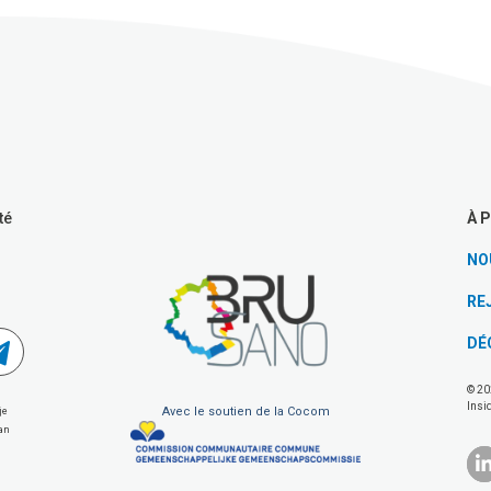
À 
té
NO
RE
DÉ
© 20
Insi
Avec le soutien de la Cocom
je
van