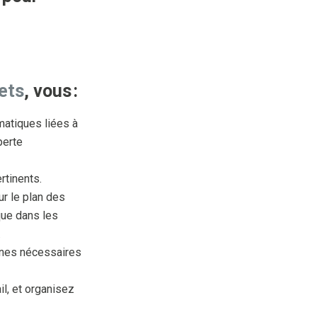
ets
, vous :
matiques liées à
perte
ertinents.
ur le plan des
que dans les
.
rnes nécessaires
l, et organisez