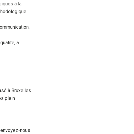
giques à la
éthodologique
communication,
qualité, à
basé à Bruxelles
ps plein
, envoyez-nous