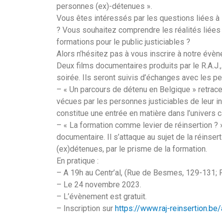
personnes (ex)-détenues ».
Vous êtes intéressés par les questions liées à l
? Vous souhaitez comprendre les réalités liées 
formations pour le public justiciables ?
Alors n’hésitez pas à vous inscrire à notre évè
Deux films documentaires produits par le R.A.J.
soirée. Ils seront suivis d’échanges avec les 
– « Un parcours de détenu en Belgique » retrac
vécues par les personnes justiciables de leur inca
constitue une entrée en matière dans l’univers c
– « La formation comme levier de réinsertion ?
documentaire. Il s’attaque au sujet de la réinse
(ex)détenues, par le prisme de la formation.
En pratique :
– A 19h au Centr’al, (Rue de Besmes, 129-131; Fo
– Le 24 novembre 2023.
– L’évènement est gratuit.
– Inscription sur
https://www.raj-reinsertion.be