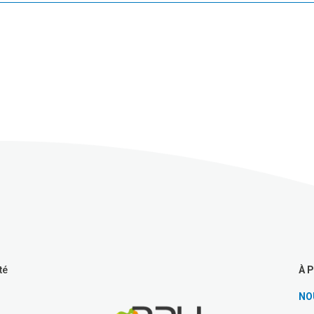
À 
té
NO