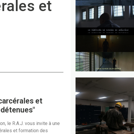
rales et
carcérales et
)détenues"
n, le R.A.J. vous invite à une
érales et formation des