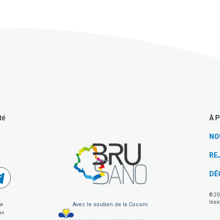
À 
té
NO
RE
DÉ
© 20
Insi
Avec le soutien de la Cocom
je
van