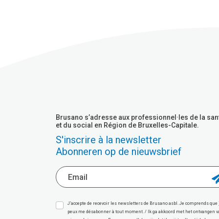
Brusano s’adresse aux professionnel·les de la san
et du social en Région de Bruxelles-Capitale.
S'inscrire à la newsletter
Abonneren op de nieuwsbrief
J’accepte de recevoir les newsletters de Brusano asbl. Je comprends que 
peux me désabonner à tout moment. / Ik ga akkoord met het ontvangen 