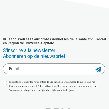
Brusano s’adresse aux professionnel·les de la santé et du social
en Région de Bruxelles-Capitale.
S'inscrire à la newsletter
Abonneren op de nieuwsbrief
J’accepte de recevoir les newsletters de Brusano asbl. Je comprends que je peux me
désabonner à tout moment. / Ik ga akkoord met het ontvangen van nieuwsbrieven van
Brusano vzw. Ik begrijp dat ik mij te allen tijde kan uitschrijven.