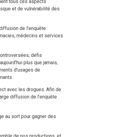
nement tous ces aspects
isque et de vulnérabilité des
iffusion de l’enquête :
macies, médecins et services
controversées, défis
t aujourd’hui plus que jamais,
ments d’usages de
inants.
rect avec les drogues. Afin de
large diffusion de l’enquête
age au sort pour gagner des
semble de nos productions, et