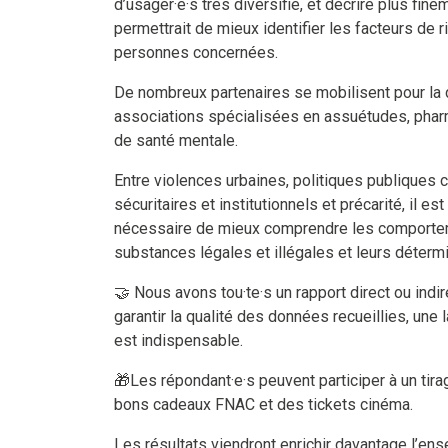
d’usager·e·s très diversifié, et décrire plus fi
permettrait de mieux identifier les facteurs de r
personnes concernées.
De nombreux partenaires se mobilisent pour la d
associations spécialisées en assuétudes, phar
de santé mentale.
Entre violences urbaines, politiques publiques 
sécuritaires et institutionnels et précarité, il es
nécessaire de mieux comprendre les comporte
substances légales et illégales et leurs déterm
🤝 Nous avons tou·te·s un rapport direct ou indi
garantir la qualité des données recueillies, une 
est indispensable.
🎁​Les répondant·e·s peuvent participer à un tir
bons cadeaux FNAC et des tickets cinéma.
Les résultats viendront enrichir davantage l’en