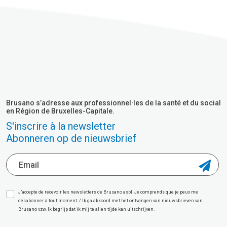
Brusano s’adresse aux professionnel·les de la santé et du social
en Région de Bruxelles-Capitale.
S'inscrire à la newsletter
Abonneren op de nieuwsbrief
J’accepte de recevoir les newsletters de Brusano asbl. Je comprends que je peux me
désabonner à tout moment. / Ik ga akkoord met het ontvangen van nieuwsbrieven van
Brusano vzw. Ik begrijp dat ik mij te allen tijde kan uitschrijven.