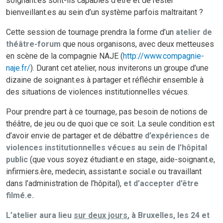
soignant.es sont-ils capables d’être et de rester
bienveillant.es au sein d’un système parfois maltraitant ?
Cette session de tournage prendra la forme d’un
atelier de
théâtre-forum
que nous organisons, avec deux metteuses
en scène de la compagnie NAJE (
http://www.compagnie-
naje.fr/
). Durant cet atelier, nous inviterons un groupe d’une
dizaine de soignant.es à partager et réfléchir ensemble à
des situations de violences institutionnelles vécues.
Pour prendre part à ce tournage, pas besoin de notions de
théâtre, de jeu ou de quoi que ce soit. La seule condition est
d’avoir envie de partager et de débattre
d’expériences de
violences institutionnelles vécues au sein de l’hôpital
public
(que vous soyez étudiant.e en stage, aide-soignant.e,
infirmiers.ère, medecin, assistant.e social.e ou travaillant
dans l’administration de l’hôpital),
et d’accepter d’être
filmé.e.
L’atelier aura lieu
sur deux jours
, à Bruxelles, les 24 et